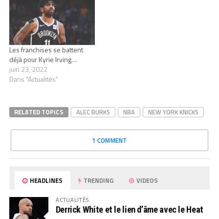
Les franchises se battent
déjà pour Kyrie Irving…
juin 23, 2022
Dans "Actualités"
RELATED TOPICS
ALEC BURKS
NBA
NEW YORK KNICKS
1 COMMENT
HEADLINES
TRENDING
VIDEOS
ACTUALITÉS
Derrick White et le lien d’âme avec le Heat