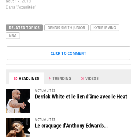
août 17, 2019
Dans "Actualités"
RELATED TOPICS
DENNIS SMITH JUNIOR
KYRIE IRVING
NBA
CLICK TO COMMENT
HEADLINES
TRENDING
VIDEOS
ACTUALITÉS
Derrick White et le lien d’âme avec le Heat
ACTUALITÉS
Le craquage d’Anthony Edwards…