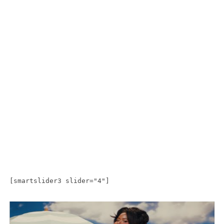
[smartslider3 slider="4"]