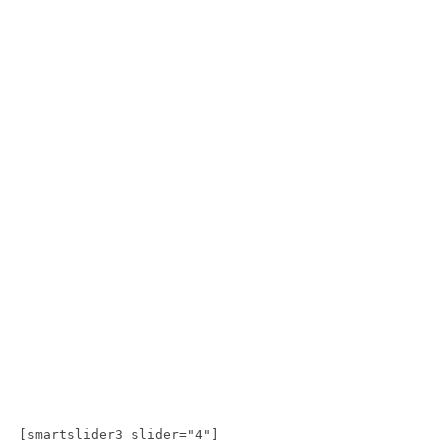
[smartslider3 slider="4"]