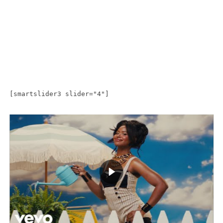
[smartslider3 slider="4"]