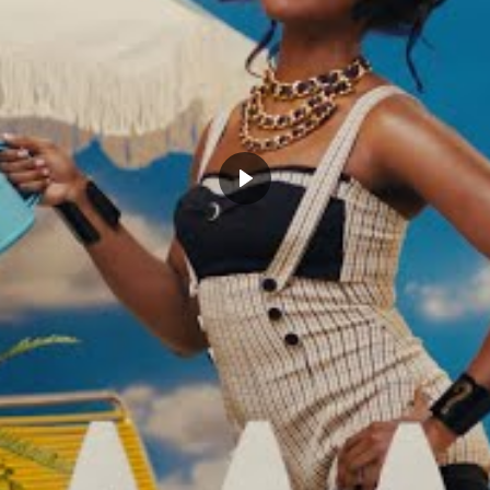
ts ?
Kevin Durant
 6, 2022
février 14, 2023
Actualités"
Dans "Actualités"
E IRVING
NBA
NETS
4 COMMENTS