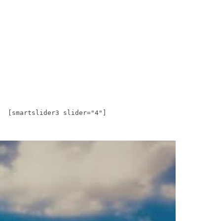
[smartslider3 slider="4"]