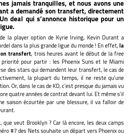
es jamais tranquilles, et nous avons une
rant a demandé son transfert, directement
 Un deal qui s’annonce historique pour un
ligue.
 de la player option de Kyrie Irving, Kevin Durant a
del dans la plus grande ligue du monde ! En effet,
la
on transfert
, trois heures avant le début de la free
 priorité pour partir : les Phoenix Suns et le Miami
rse des stars qui demandent leur transfert, le cas de
ctivement, la plupart du temps, il ne reste qu’une
ion. Or, dans le cas de KD, c’est presque du jamais vu
re quatre années de contrat devant lui. Et même s’il
e saison écourtée par une blessure, il va falloir de
Durant.
 que veut Brooklyn ? Car là encore, les deux camps
uméro #7 des Nets souhaite un départ vers Phoenix ou