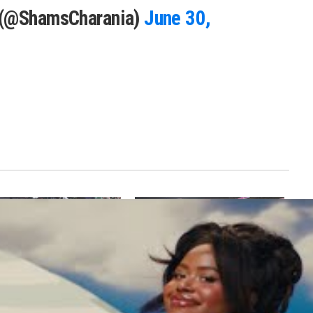
 (@ShamsCharania)
June 30,
-t-il encore un scénario où
James Harden donne son avis sur
Irving et Kevin Durant reste
les transferts de Kyrie Irving et