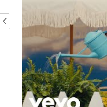
juin 23, 2022
aux Ne
Dans "Actualités"
juillet
Dans "
RELATED TOPICS
KEVIN DURANT
KYRI