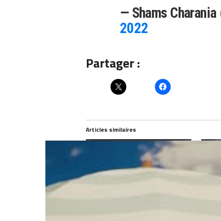
— Shams Charania
2022
Partager :
Articles similaires
Kevin Durant aura un choix à faire si
Existe
Kyrie Irving s’en va…
Kyrie 