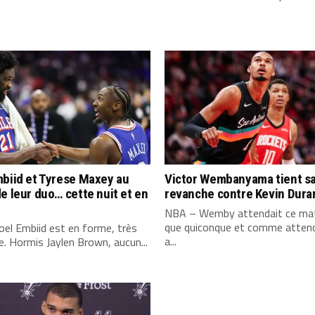
biid et Tyrese Maxey au
Victor Wembanyama tient s
e leur duo… cette nuit et en
revanche contre Kevin Dura
NBA – Wemby attendait ce mat
que quiconque et comme attend
el Embiid est en forme, très
a...
. Hormis Jaylen Brown, aucun...