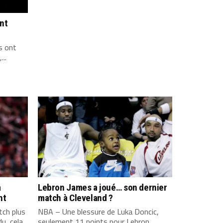
ont
s ont
...
a
Lebron James a joué… son dernier
nt
match à Cleveland ?
ch plus
NBA – Une blessure de Luka Doncic,
u, cela
seulement 11 points pour Lebron