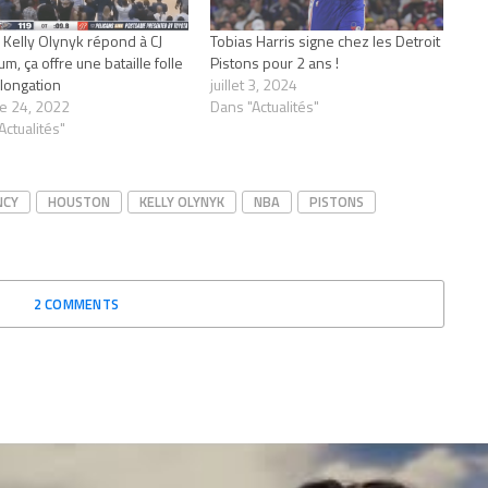
Kelly Olynyk répond à CJ
Tobias Harris signe chez les Detroit
m, ça offre une bataille folle
Pistons pour 2 ans !
longation
juillet 3, 2024
e 24, 2022
Dans "Actualités"
Actualités"
NCY
HOUSTON
KELLY OLYNYK
NBA
PISTONS
2 COMMENTS