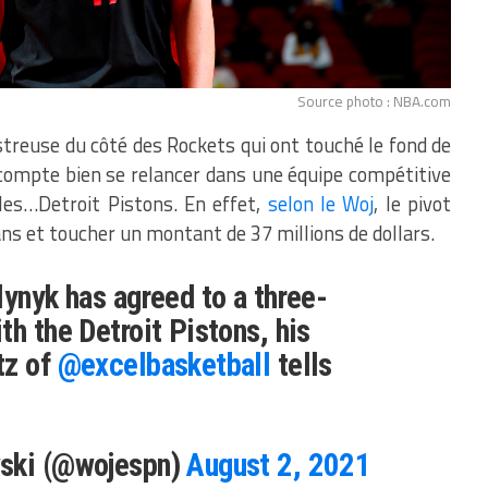
Source photo : NBA.com
treuse du côté des Rockets qui ont touché le fond de
ompte bien se relancer dans une équipe compétitive
 les…Detroit Pistons. En effet,
selon le Woj
, le pivot
ans et toucher un montant de 37 millions de dollars.
lynyk has agreed to a three-
th the Detroit Pistons, his
tz of
@excelbasketball
tells
wski (@wojespn)
August 2, 2021