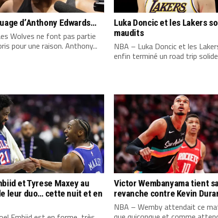
quage d’Anthony Edwards…
Luka Doncic et les Lakers s
maudits
es Wolves ne font pas partie
ris pour une raison. Anthony...
NBA – Luka Doncic et les Laker
enfin terminé un road trip solide,
biid et Tyrese Maxey au
Victor Wembanyama tient s
e leur duo… cette nuit et en
revanche contre Kevin Dura
NBA – Wemby attendait ce mat
que quiconque et comme attend
el Embiid est en forme, très