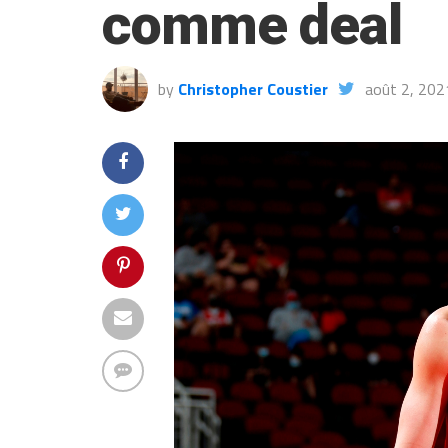
comme deal
by
Christopher Coustier
août 2, 202