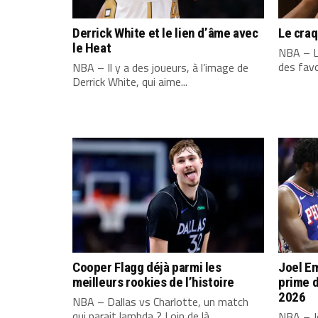
Derrick White et le lien d’âme avec
Le cra
le Heat
NBA – L
des favo
NBA – Il y a des joueurs, à l’image de
Derrick White, qui aime...
Cooper Flagg déjà parmi les
Joel Em
meilleurs rookies de l’histoire
prime d
2026
NBA – Dallas vs Charlotte, un match
qui parait lambda ? Loin de là....
NBA – Jo