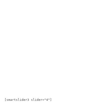
[smartslider3 slider="4"]