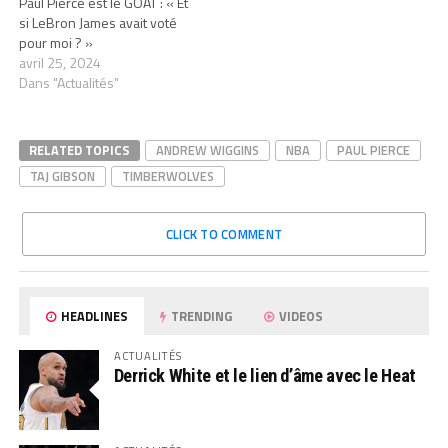
Paul Pierce est le GOAT : « Et
si LeBron James avait voté
pour moi ? »
avril 25, 2024
Dans "Actualités"
RELATED TOPICS
ANDREW WIGGINS
NBA
PAUL PIERCE
TAJ GIBSON
TIMBERWOLVES
CLICK TO COMMENT
HEADLINES
TRENDING
VIDEOS
ACTUALITÉS
Derrick White et le lien d’âme avec le Heat