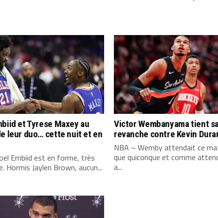
biid et Tyrese Maxey au
Victor Wembanyama tient s
e leur duo… cette nuit et en
revanche contre Kevin Dura
NBA – Wemby attendait ce mat
que quiconque et comme attend
el Embiid est en forme, très
a...
. Hormis Jaylen Brown, aucun...