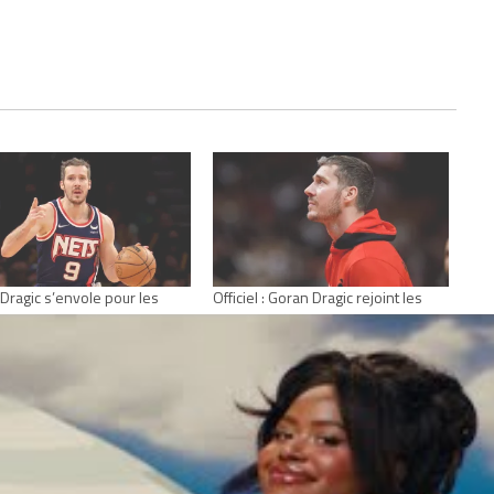
Dragic s’envole pour les
Officiel : Goran Dragic rejoint les
o afin d’aider Lonzo Ball
Spurs, en échange de Thaddeus
 4, 2022
Young
Actualités"
février 10, 2022
Dans "Actualités"
RAN DRAGIC
MIAMI HEAT
NBA
NEW ORLEANS PELICANS