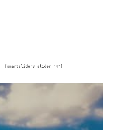
[smartslider3 slider="4"]