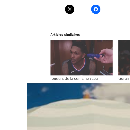
Articles similaires
Joueurs de la semaine : Lou
Goran 
Williams redescend quand de sa
Chicag
planète ?
juillet
janvier 16, 2018
Dans "
Dans "Actualités"
RELATED TOPICS
ANTHONY DAVIS
GO