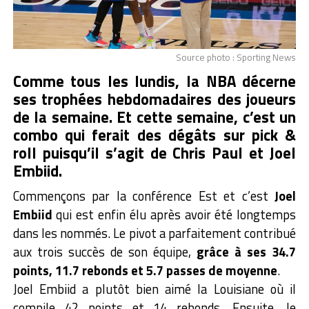
Source photo : Sporting News
Comme tous les lundis, la NBA décerne
ses trophées hebdomadaires des joueurs
de la semaine. Et cette semaine, c’est un
combo qui ferait des dégâts sur pick &
roll puisqu’il s’agit de Chris Paul et Joel
Embiid.
Commençons par la conférence Est et c’est
Joel
Embiid
qui est enfin élu après avoir été longtemps
dans les nommés. Le pivot a parfaitement contribué
aux trois succès de son équipe,
grâce à ses 34.7
points, 11.7 rebonds et 5.7 passes de moyenne
.
Joel Embiid a plutôt bien aimé la Louisiane où il
compile 42 points et 14 rebonds. Ensuite, le