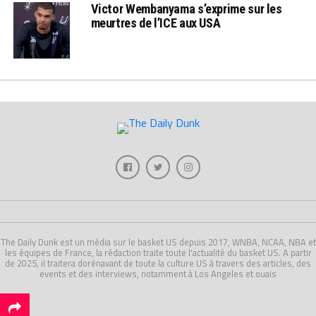
Victor Wembanyama s’exprime sur les
meurtres de l’ICE aux USA
The Daily Dunk est un média sur le basket US depuis 2017, WNBA, NCAA, NBA et
les équipes de France, la rédaction traite toute l'actualité du basket US. A partir
de 2025, il traitera dorénavant de toute la culture US à travers des articles, des
events et des interviews, notamment à Los Angeles et ouais