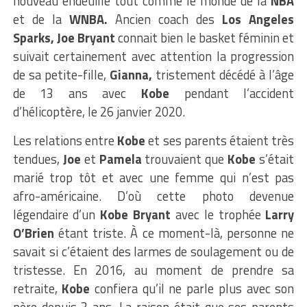
nouveau endeuillé tout comme le monde de la
NBA
et de la
WNBA.
Ancien coach des
Los Angeles
Sparks, Joe Bryant
connait bien le basket féminin et
suivait certainement avec attention la progression
de sa petite-fille,
Gianna,
tristement décédé à l’âge
de 13 ans avec
Kobe
pendant l’accident
d’hélicoptère, le 26 janvier 2020.
Les relations entre
Kobe
et ses parents étaient très
tendues,
Joe
et
Pamela
trouvaient que
Kobe
s’était
marié trop tôt et avec une femme qui n’est pas
afro-américaine. D’où cette photo devenue
légendaire d’un
Kobe Bryant
avec le trophée
Larry
O’Brien
étant triste. À ce moment-là, personne ne
savait si c’étaient des larmes de soulagement ou de
tristesse. En 2016, au moment de prendre sa
retraite,
Kobe
confiera qu’il ne parle plus avec son