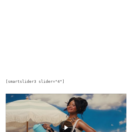
[smartslider3 slider="4"]