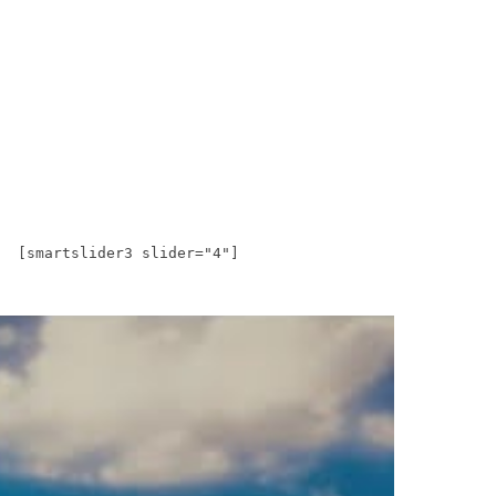
[smartslider3 slider="4"]