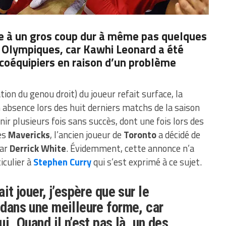
ce à un gros coup dur à même pas quelques
 Olympiques, car Kawhi Leonard a été
coéquipiers en raison d’un problème
on du genou droit) du joueur refait surface, la
 absence lors des huit derniers matchs de la saison
nir plusieurs fois sans succès, dont une fois lors des
es
Mavericks
, l’ancien joueur de
Toronto
a décidé de
par
Derrick
White
. Évidemment, cette annonce n’a
iculier à
Stephen Curry
qui s’est exprimé à ce sujet.
ait jouer, j’espère que sur le
 dans une meilleure forme, car
ui. Quand il n’est pas là, un des