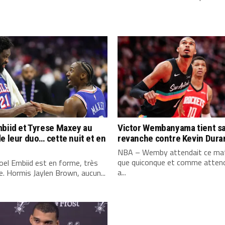
biid et Tyrese Maxey au
Victor Wembanyama tient s
e leur duo… cette nuit et en
revanche contre Kevin Dura
NBA – Wemby attendait ce mat
que quiconque et comme attend
el Embiid est en forme, très
a...
. Hormis Jaylen Brown, aucun...