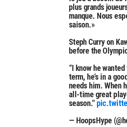
plus grands joueur
manque. Nous espér
saison.»
Steph Curry on Ka
before the Olympi
“I know he wanted 
term, he’s in a go
needs him. When he
all-time great play
season.”
pic.twit
— HoopsHype (@h