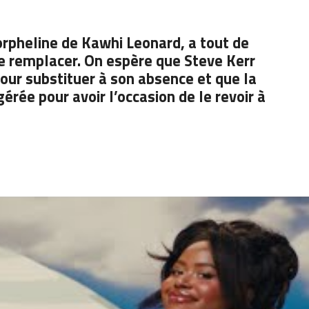
orpheline de
Kawhi Leonard,
a tout de
e remplacer. On espère que Steve Kerr
our substituer à son absence et que la
érée pour avoir l’occasion de le revoir à
Leonard ne prendra part au
6 contre Kyrie Irving et Luka