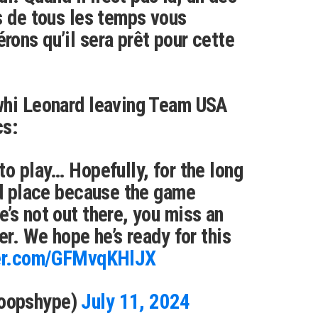
s de tous les temps vous
ons qu’il sera prêt pour cette
whi Leonard leaving Team USA
cs:
to play… Hopefully, for the long
od place because the game
’s not out there, you miss an
er. We hope he’s ready for this
ter.com/GFMvqKHlJX
oopshype)
July 11, 2024