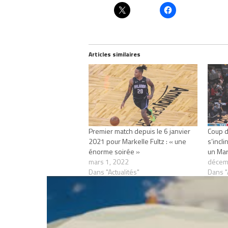
Articles similaires
Premier match depuis le 6 janvier
Coup d
2021 pour Markelle Fultz : « une
s’incl
énorme soirée »
un Mar
mars 1, 2022
décem
Dans "Actualités"
Dans "
RELATED TOPICS
MARKELLE FULTZ
N