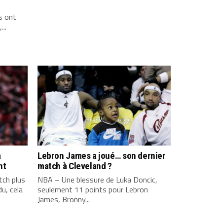
s ont
...
a
Lebron James a joué… son dernier
nt
match à Cleveland ?
ch plus
NBA – Une blessure de Luka Doncic,
u, cela
seulement 11 points pour Lebron
James, Bronny...