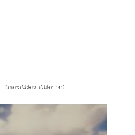
[smartslider3 slider="4"]