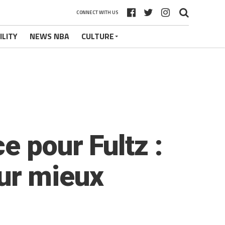
CONNECT WITH US
ILITY
NEWS NBA
CULTURE
e pour Fultz :
our mieux