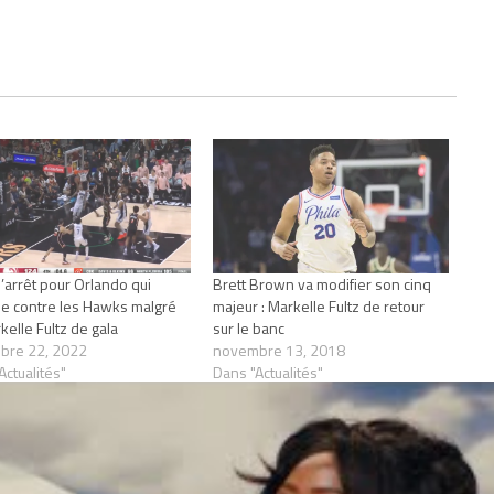
’arrêt pour Orlando qui
Brett Brown va modifier son cinq
ine contre les Hawks malgré
majeur : Markelle Fultz de retour
kelle Fultz de gala
sur le banc
bre 22, 2022
novembre 13, 2018
Actualités"
Dans "Actualités"
BA
PHILADELPHIE
SIXERS