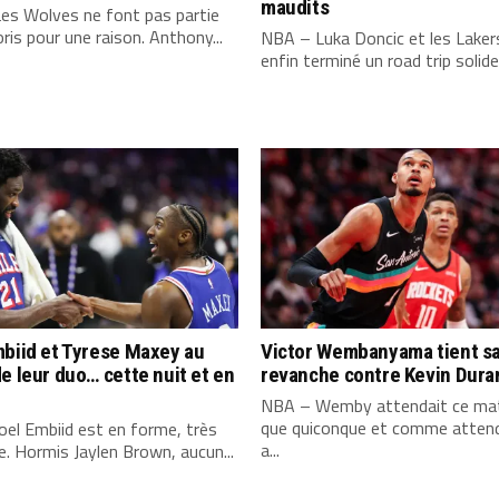
maudits
es Wolves ne font pas partie
ris pour une raison. Anthony...
NBA – Luka Doncic et les Laker
enfin terminé un road trip solide,
biid et Tyrese Maxey au
Victor Wembanyama tient s
e leur duo… cette nuit et en
revanche contre Kevin Dura
NBA – Wemby attendait ce mat
que quiconque et comme attend
el Embiid est en forme, très
a...
. Hormis Jaylen Brown, aucun...