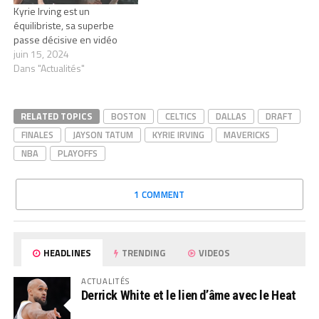
Kyrie Irving est un
équilibriste, sa superbe
passe décisive en vidéo
juin 15, 2024
Dans "Actualités"
RELATED TOPICS
BOSTON
CELTICS
DALLAS
DRAFT
FINALES
JAYSON TATUM
KYRIE IRVING
MAVERICKS
NBA
PLAYOFFS
1 COMMENT
HEADLINES
TRENDING
VIDEOS
ACTUALITÉS
Derrick White et le lien d’âme avec le Heat