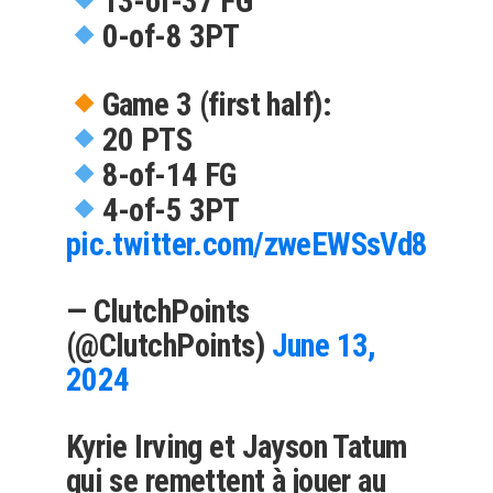
13-of-37 FG
0-of-8 3PT
Game 3 (first half):
20 PTS
8-of-14 FG
4-of-5 3PT
pic.twitter.com/zweEWSsVd8
— ClutchPoints
(@ClutchPoints)
June 13,
2024
Kyrie Irving et Jayson Tatum
qui se remettent à jouer au