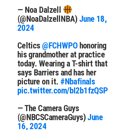
— Noa Dalzell
(@NoaDalzellNBA)
June 18,
2024
Celtics
@FCHWPO
honoring
his grandmother at practice
today. Wearing a T-shirt that
says Barriers and has her
picture on it.
#Nbafinals
pic.twitter.com/bI2b1fzQSP
— The Camera Guys
(@NBCSCameraGuys)
June
16, 2024