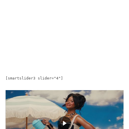
[smartslider3 slider="4"]