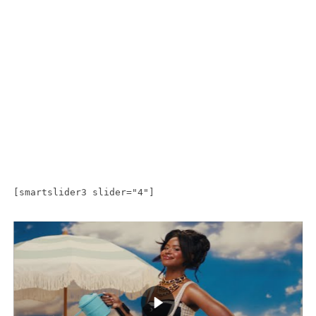
[smartslider3 slider="4"]