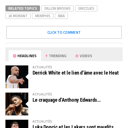
RELATED TOPICS
DILLON BROOKS
GRIZZLIES
JA MORANT
MEMPHIS
NBA
CLICK TO COMMENT
HEADLINES
TRENDING
VIDEOS
ACTUALITÉS
Derrick White et le lien d’âme avec le Heat
ACTUALITÉS
Le craquage d’Anthony Edwards…
ACTUALITÉS
Luka Doncic et les Lakers sont maudits