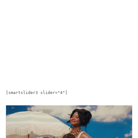
[smartslider3 slider="4"]