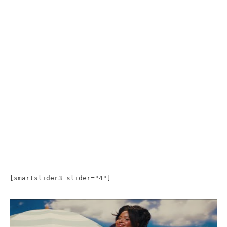
[smartslider3 slider="4"]