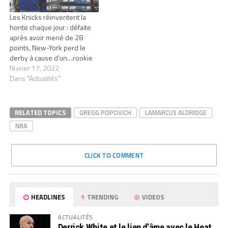
Les Knicks réinventent la
honte chaque jour : défaite
après avoir mené de 28
points, New-York perd le
derby à cause d’un…rookie
février 17, 2022
Dans "Actualités"
RELATED TOPICS
GREGG POPOVICH
LAMARCUS ALDRIDGE
NBA
CLICK TO COMMENT
HEADLINES
TRENDING
VIDEOS
ACTUALITÉS
Derrick White et le lien d’âme avec le Heat