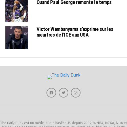
Quand Paul George remonte le temps
Victor Wembanyama s’exprime sur les
meurtres de l’ICE aux USA
The Daily Dunk est un média sur le basket US depuis 2017, WNBA, NCAA, NBA et
les équipes de France, la rédaction traite toute l'actualité du basket US. A partir