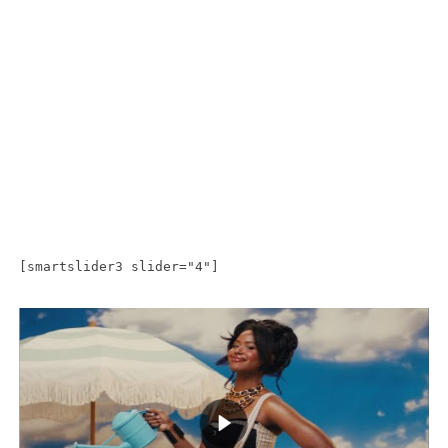
[smartslider3 slider="4"]