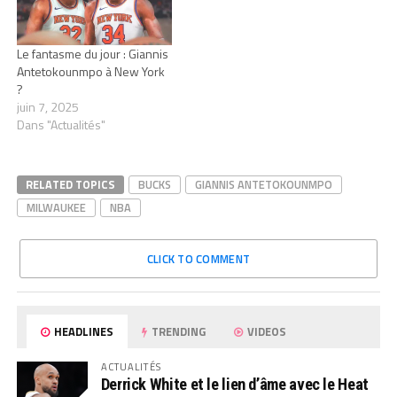
Le fantasme du jour : Giannis
Antetokounmpo à New York
?
juin 7, 2025
Dans "Actualités"
RELATED TOPICS
BUCKS
GIANNIS ANTETOKOUNMPO
MILWAUKEE
NBA
CLICK TO COMMENT
HEADLINES
TRENDING
VIDEOS
ACTUALITÉS
Derrick White et le lien d’âme avec le Heat