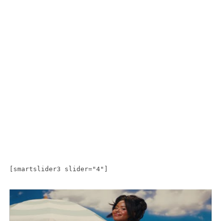
[smartslider3 slider="4"]