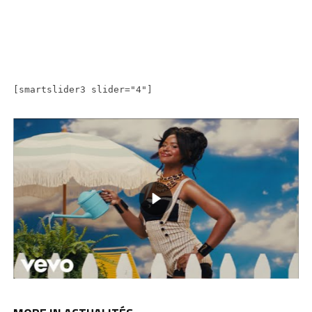
[smartslider3 slider="4"]