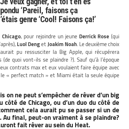
‘Je veux gagner, et toi t’en es
répondu ‘Pareil, faisons ça
’étais genre ‘Cool! Faisons ça!’
t
Chicago
, pour rejoindre un jeune
Derrick Rose
(qui
’après),
Luol Deng
et
Joakim Noah
. Le deuxième choix
 aurait pu ressusciter la Big Apple, qui récupérera
(de quoi vont-ils se plaindre ?). Sauf qu’à l’époque
deux contrats max et eux voulaient faire équipe avec
le « perfect match » et Miami était la seule équipe
ais on ne peut s’empêcher de rêver d’un big
 côté de Chicago, ou d’un duo du côté de
omment cela aurait pu se passer si un de
é. Au final, peut-on vraiment à se plaindre?
ront fait rêver au sein du Heat.