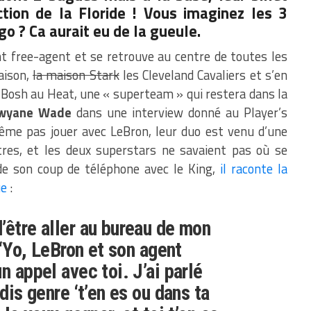
ction de la Floride ! Vous imaginez les 3
o ? Ca aurait eu de la gueule.
t free-agent et se retrouve au centre de toutes les
aison,
la maison Stark
les Cleveland Cavaliers et s’en
 Bosh au Heat, une « superteam » qui restera dans la
wyane Wade
dans une interview donné au Player’s
même pas jouer avec LeBron, leur duo est venu d’une
res, et les deux superstars ne savaient pas où se
 de son coup de téléphone avec le King,
il raconte la
ue
:
’être aller au bureau de mon
, ‘Yo, LeBron et son agent
n appel avec toi. J’ai parlé
 dis genre ‘t’en es ou dans ta