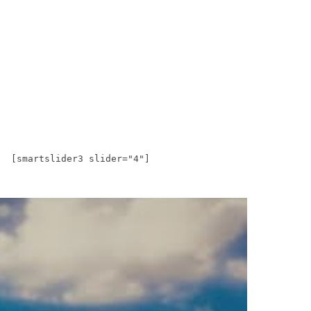
[smartslider3 slider="4"]