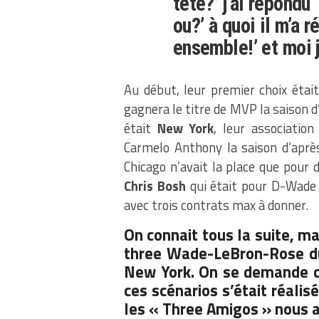
tête?’ j’ai répondu 
ou?’ à quoi il m’a 
ensemble!’ et moi j
Au début, leur premier choix étai
gagnera le titre de MVP la saison d
était
New York
, leur association
Carmelo Anthony la saison d’après 
Chicago n’avait la place que pour 
Chris Bosh
qui était pour D-Wade 
avec trois contrats max à donner.
On connait tous la suite, m
three Wade-LeBron-Rose du
New York. On se demande c
ces scénarios s’était réalis
les « Three Amigos » nous au