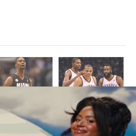
osh a failli venir jouer en
LeBron James et Dwyane Wade
e
auraient poussé James Harden à
6, 2024
briser le big 3 du Thunder
Actualités"
juin 27, 2022
Dans "Actualités"