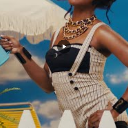
SH
DWAYNE WADE
LEBRON JAMES
MIAMI
NBA
CLICK TO COMMENT