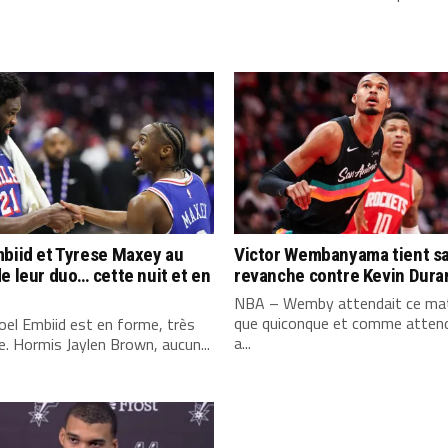
biid et Tyrese Maxey au
Victor Wembanyama tient s
e leur duo… cette nuit et en
revanche contre Kevin Dura
NBA – Wemby attendait ce mat
que quiconque et comme attend
el Embiid est en forme, très
a...
. Hormis Jaylen Brown, aucun...