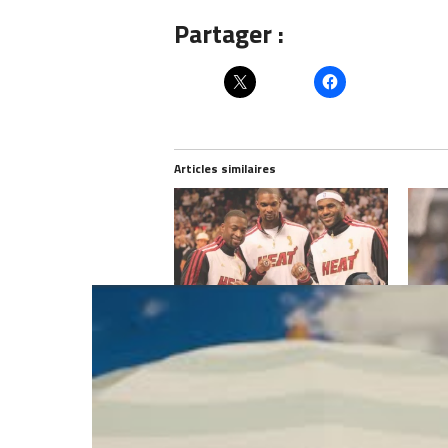
Partager :
Articles similaires
Rich Paul réécrit l’histoire : “Miami
Chris B
n’était pas vraiment un Big Three.”
Franc
avril 16, 2025
août 2
Dans "Actualités"
Dans "