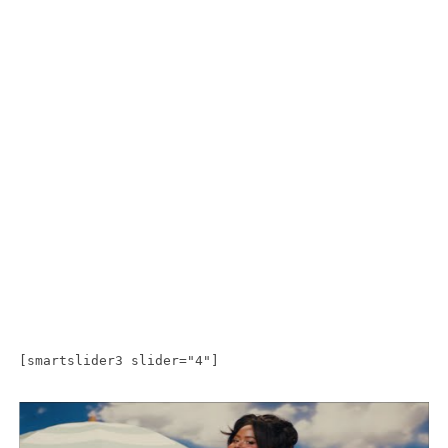
[smartslider3 slider="4"]