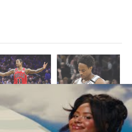
ngs candidats pour DeMar
DeMar DeRozan serait
an ?
« malheureux » chez les Spurs, un
 5, 2024
départ inévitable ?
Actualités"
mars 14, 2020
Dans "Actualités"