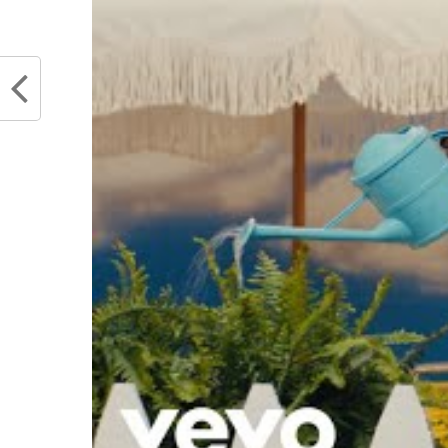
RELATED TOPICS
DEMAR DEROZAN
D
LONNIE WALKER IV
NBA
SAN ANTIONI