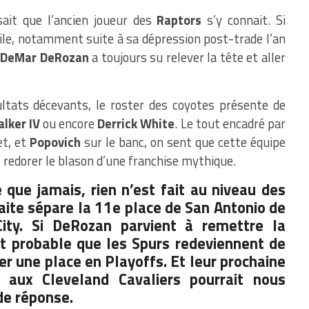
ait que l’ancien joueur des
Raptors
s’y connait. Si
ile, notamment suite à sa dépression post-trade l’an
e
DeMar
DeRozan
a toujours su relever la tête et aller
ltats décevants, le roster des coyotes présente de
lker IV
ou encore
Derrick White
. Le tout encadré par
et, et
Popovich
sur le banc, on sent que cette équipe
redorer le blason d’une franchise mythique.
que jamais, rien n’est fait au niveau des
ite sépare la 11e place de San Antonio de
ity. Si DeRozan parvient à remettre la
rt probable que les Spurs redeviennent de
er une place en Playoffs. Et leur prochaine
 aux Cleveland Cavaliers pourrait nous
de réponse.