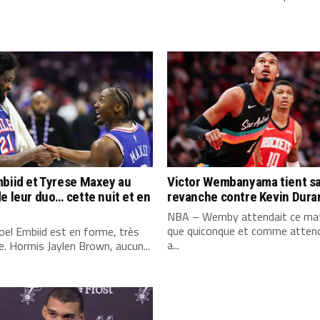
biid et Tyrese Maxey au
Victor Wembanyama tient s
e leur duo… cette nuit et en
revanche contre Kevin Dura
NBA – Wemby attendait ce mat
que quiconque et comme attend
el Embiid est en forme, très
a...
. Hormis Jaylen Brown, aucun...