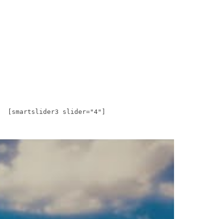
[smartslider3 slider="4"]