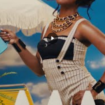
ERRICK WHITE
GREGG POPOVICH
LAMARCUS ALDRIDGE
O SPURS
TORONTO RAPTORS
CLICK TO COMMENT