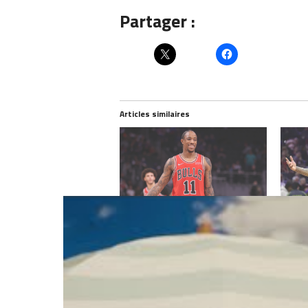
Partager :
Articles similaires
Et si DeMar DeRozan revenait aux
Les Ki
Spurs ?
DeRoz
juillet 5, 2024
juillet
Dans "Actualités"
Dans "