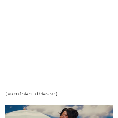
[smartslider3 slider="4"]