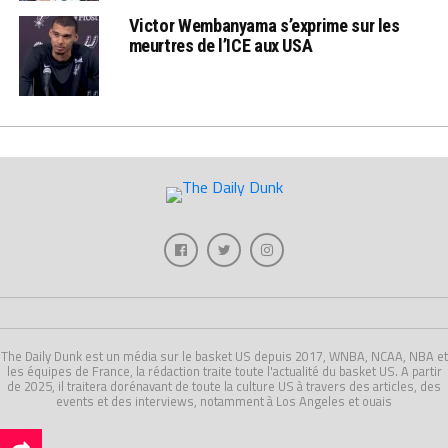
Victor Wembanyama s’exprime sur les
meurtres de l’ICE aux USA
The Daily Dunk est un média sur le basket US depuis 2017, WNBA, NCAA, NBA et
les équipes de France, la rédaction traite toute l'actualité du basket US. A partir
de 2025, il traitera dorénavant de toute la culture US à travers des articles, des
events et des interviews, notamment à Los Angeles et ouais