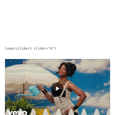
[smartslider3 slider="4"]