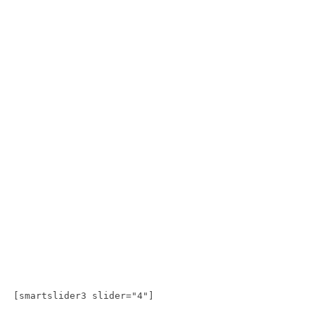
[smartslider3 slider="4"]