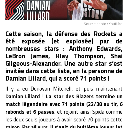
Source photo : YouTube
Cette saison, la défense des Rockets a
été exposée (et explosée) par de
nombreuses stars : Anthony Edwards,
LeBron James, Klay Thompson, Shai
Gilgeous-Alexander. Une autre star s’est
invitée dans cette liste, en la personne de
Damian Lillard, qui a scoré 71 points !
Il y a eu Donovan Mitchell, et puis maintenant
Damian Lillard
!
La star des Blazers termine un
match légendaire avec 71 points (22/38 au tir, 6
rebonds et 6 passes
, et rejoint ainsi Spida comme
les deux seuls joueurs à avoir scoré 70 points cette
saison. Par ailleurs,
il s’agit du huitième joueur (et