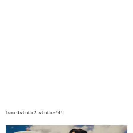
[smartslider3 slider="4"]