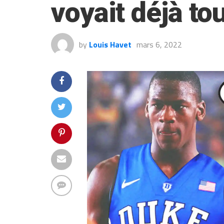
voyait déjà to
by
Louis Havet
mars 6, 2022