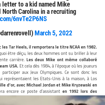
a letter to a kid named Mike
l North Carolina in a recruiting
r.com/6nvTe2P6NS
darrenrovell)
March 5, 2022
 les Tar Heels, il remportera le titre NCAA en 1982.
uoi être déçu, les deux hommes ont su briller à leur
ente carrière.
Les deux Mike ont même collaboré
Team USA.
Et cela dès 1984, à l’époque où les joueurs
 participer aux Jeux Olympiques. Ce sont donc les
qui représentaient les Etats-Unis à la maison, à Los
lle d’or, avec Michael Jordan et Mike Kryzewski en
ra encore ce poste d’assistant
en 1992 lors des
 stars de la NBA pouvaient enfin représenter le pays