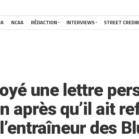
BA
NCAA
RÉDACTION
INTERVIEWS
STREET CREDIB
oyé une lettre per
 après qu’il ait re
 l’entraîneur des B