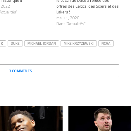
historique !!
le coach de Duke a refusé des
, 2022
offres des Celtics, des Sixers et des
Actualités"
Lakers !
mai 11, 2020
Dans "Actualités"
 K
DUKE
MICHAEL JORDAN
MIKE KRZYZEWSKI
NCAA
3 COMMENTS