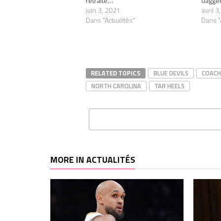
retraite…
dagger 
juin 3, 2021
avril 3
Dans "Actualités"
Dans "
RELATED TOPICS
BLUE DEVILS
COACH
NORTH CAROLINA
TAR HEELS
MORE IN ACTUALITÉS