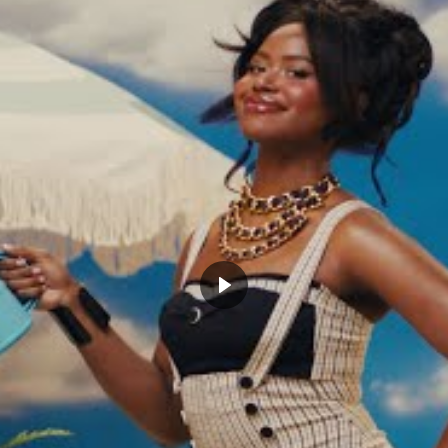
on qui aurait pu faire des dégâts sur les
e si les deux n’étaient qu’au début de leur
 a choisi les Tar Heels et ils seront rivaux
 tout, le respect que Mike Kryzewski lui
l savait déceler le talent de la future plus