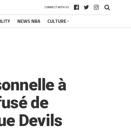
CONNECT WITH US
ILITY
NEWS NBA
CULTURE
sonnelle à
fusé de
lue Devils