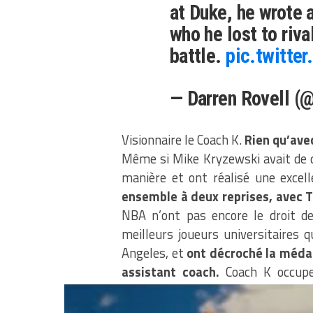
at Duke, he wrote 
who he lost to riva
battle.
pic.twitte
— Darren Rovell (@
Visionnaire le Coach K.
Rien qu’avec
Même si Mike Kryzewski avait de q
manière et ont réalisé une excell
ensemble à deux reprises, avec 
NBA n’ont pas encore le droit de
meilleurs joueurs universitaires 
Angeles, et
ont décroché la médai
assistant coach.
Coach K occupe
mythiques JO de Barcelone
où les
de l’Oncle Sam.