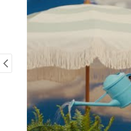
Coach K x MJ. Une combinais
parquets universitaires mêm
carrière. Finalement, Jordan
pendant trois ans. Malgré
vouait déjà montre déjà qu’i
grande star de la NBA.