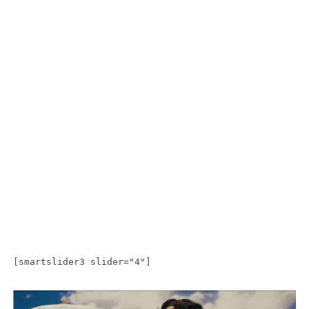
[smartslider3 slider="4"]