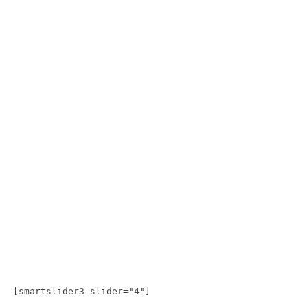
[smartslider3 slider="4"]