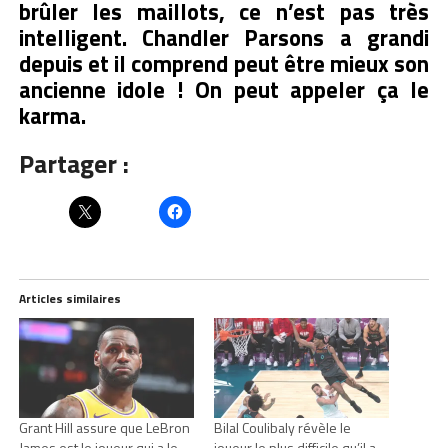
brûler les maillots, ce n’est pas très
intelligent. Chandler Parsons a grandi
depuis et il comprend peut être mieux son
ancienne idole ! On peut appeler ça le
karma.
Partager :
Articles similaires
Grant Hill assure que LeBron
Bilal Coulibaly révèle le
James est le joueur qui a le
joueur le plus difficile qu’il a