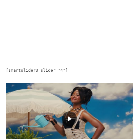
[smartslider3 slider="4"]