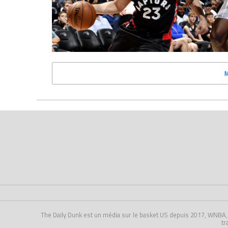
The Daily Dunk est un média sur le basket US depuis 2017, WNBA, NCA
tr