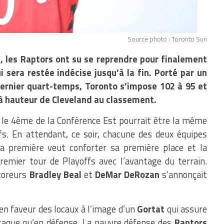
Source photo : Toronto Sun
, les Raptors ont su se reprendre pour finalement
 sera restée indécise jusqu’à la fin. Porté par un
 dernier quart-temps, Toronto s’impose 102 à 95 et
 hauteur de Cleveland au classement.
t le 4ème de la Conférence Est pourrait être la même
fs. En attendant, ce soir, chacune des deux équipes
la première veut conforter sa première place et la
emier tour de Playoffs avec l’avantage du terrain.
scoreurs
Bradley Beal
et
DeMar DeRozan
s’annonçait
en faveur des locaux à l’image d’un
Gortat
qui assure
ttaque qu’en défense, La pauvre défense des
Raptors