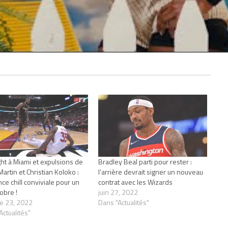
ght à Miami et expulsions de
Bradley Beal parti pour rester :
artin et Christian Koloko :
l’arrière devrait signer un nouveau
ce chill conviviale pour un
contrat avec les Wizards
obre !
juin 27, 2022
e 23, 2022
Dans "Actualités"
Actualités"