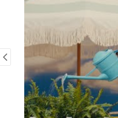
l’abri son équipe. Washington ne r
Jr à 40 secondes de la fin.
Snipe show.
@BM
https://t.co/lhm
pic.twitter.com/
— Toronto Raptors
Les hommes de Dwane Casey s’i
Wizards qui auront longtemps es
plus sa position de leader à l’Es
Washington manque une jolie 
troisième place. Lors de son pr
impérative.