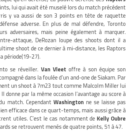
oints, lui qui avait été muselé lors du match précédent
is y va aussi de son 3 points en tête de raquette
éfense adverse. En plus de mal défendre, Toronto
eurs adversaires, mais peine également à marquer.
tre-attaque, DeRozan loupe des shoots dont il a
ultime shoot de ce dernier à mi-distance, les Raptors
la période(19-27).
to se réveiller.
Van Vleet
offre à son équipe son
ccompagné dans la foulée d’un and-one de Siakam. Par
lement un shoot à 7m23 tout comme Malcolm Miller lui
. Il donne par la même occasion l’avantage au score à
s du match. Cependant
Washington
ne se laisse pas
bien efficace dans ce quart-temps, mais aussi grâce à
rent utiles. C’est le cas notamment de
Kelly Oubre
zards se retrouvent menés de quatre points, 51 à 47.