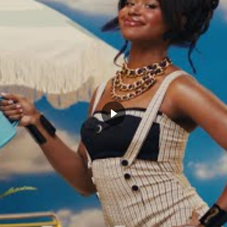
eviendra pas malgré un dernier trois points de Porter
O
Game Highlights:
s8wM0sg
heuhn6RWks
 (@Raptors)
March 3, 2018
mpose donc face aux Wizards 102-95 face à des
péré une belle victoire. Toronto conforte un peu
t grâce à ce troisième succès d’affilé. De son côté
occasion de menacer Cleveland qui occupe la
ochain match contre Indiana la victoire est donc