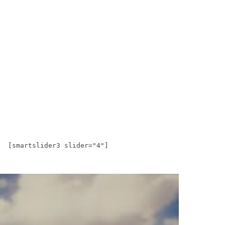
[smartslider3 slider="4"]