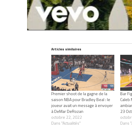
Partager :
Articles similaires
Premier shoot de la gagne de la
Bar Fi
saison NBA pour Bradley Beal : le
Caleb M
joueur avait un message à envoyer
ambian
à DeMar DeRozan
23 Oct
octobre 22, 2022
octobr
Dans "Actualités"
Dans "