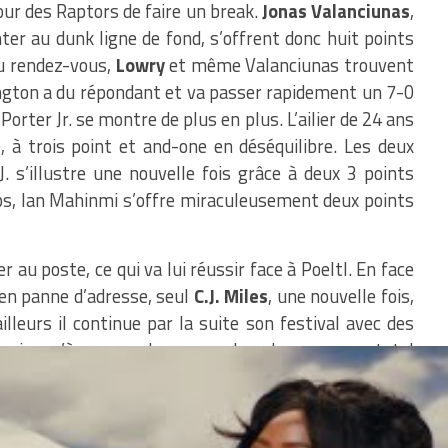
tour des Raptors de faire un break.
Jonas Valanciunas
,
er au dunk ligne de fond, s’offrent donc huit points
au rendez-vous,
Lowry
et même Valanciunas trouvent
ington a du répondant et va passer rapidement un 7-0
ter Jr. se montre de plus en plus. L’ailier de 24 ans
, à trois point et and-one en déséquilibre. Les deux
. s’illustre une nouvelle fois grâce à deux 3 points
mps, Ian Mahinmi s’offre miraculeusement deux points
r au poste, ce qui va lui réussir face à Poeltl. En face
en panne d’adresse, seul
C.J. Miles
, une nouvelle fois,
lleurs il continue par la suite son festival avec des
, jusqu’à en prendre en un dans le corner en total
n sûr. Et après quelques points apportés par le jeune
rs mènent 94 à 88 à trois minutes de la fin du match.
i-distance ainsi que ses lancers-franc pour mettre à