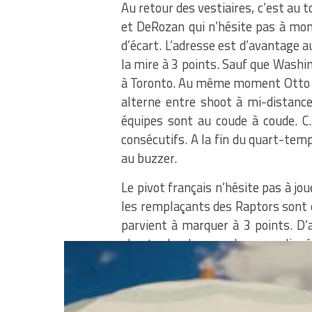
Au retour des vestiaires, c’est au 
et DeRozan qui n’hésite pas à mont
d’écart. L’adresse est d’avantage 
la mire à 3 points. Sauf que Wash
à Toronto. Au même moment Otto Por
alterne entre shoot à mi-distance
équipes sont au coude à coude. C.J
consécutifs. A la fin du quart-te
au buzzer.
Le pivot français n’hésite pas à joue
les remplaçants des Raptors sont 
parvient à marquer à 3 points. D’ai
shoots de plus en plus compliqués
déséquilibre, et qu’il réussira bie
pivot autrichien, Poeltl, les Rapto
DeRozan va assurer ses shoots à m