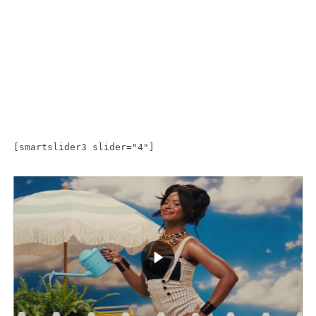
[smartslider3 slider="4"]