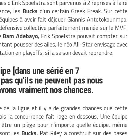
es d’Erik Spoelstra sont parvenus à 2 reprises à faire
ence, les
Bucks
d’un certain Greek Freak. Sur cette
équipes à avoir fait déjouer Giannis Antetokounmpo,
éfensive collective parfaitement menée sur le MVP.
e
Bam Adebayo
, Erik Spoelstra pouvait compter sur
ntant pousser des ailes, le néo All-Star envisage avec
tion en playoffs, si la saison devait reprendre.
pe [dans une sérié en 7
 pas qu’ils ne peuvent pas nous
avons vraiment nos chances.
e de la ligue et il y a de grandes chances que cette
mais la concurrence fait rage en dessous. Une équipe
 être un piège pour n’importe quelle équipe, même
 sont les
Bucks.
Pat Riley a construit sur des bases