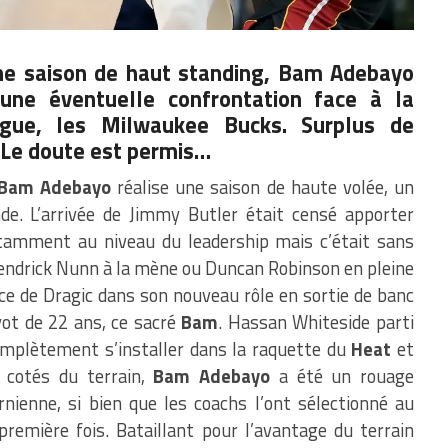
une saison de haut standing, Bam Adebayo
une éventuelle confrontation face à la
igue, les Milwaukee Bucks. Surplus de
? Le doute est permis…
Bam Adebayo
réalise une saison de haute volée, un
de. L’arrivée de Jimmy Butler était censé apporter
otamment au niveau du leadership mais c’était sans
Kendrick Nunn à la mène ou Duncan Robinson en pleine
nce de Dragic dans son nouveau rôle en sortie de banc
vot de 22 ans, ce sacré
Bam
. Hassan Whiteside parti
mplètement s’installer dans la raquette du
Heat
et
 cotés du terrain,
Bam Adebayo
a été un rouage
rnienne, si bien que les coachs l’ont sélectionné au
remière fois. Bataillant pour l’avantage du terrain