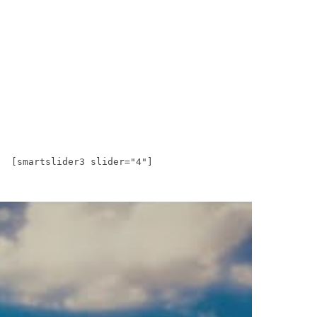
[smartslider3 slider="4"]