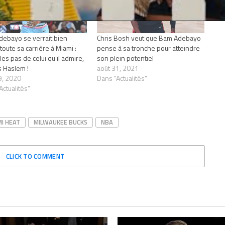
ebayo se verrait bien
Chris Bosh veut que Bam Adebayo
toute sa carrière à Miami :
pense à sa tronche pour atteindre
les pas de celui qu’il admire,
son plein potentiel
 Haslem !
août 31, 2021
29, 2020
Dans "Actualités"
Actualités"
I HEAT
MILWAUKEE BUCKS
NBA
CLICK TO COMMENT