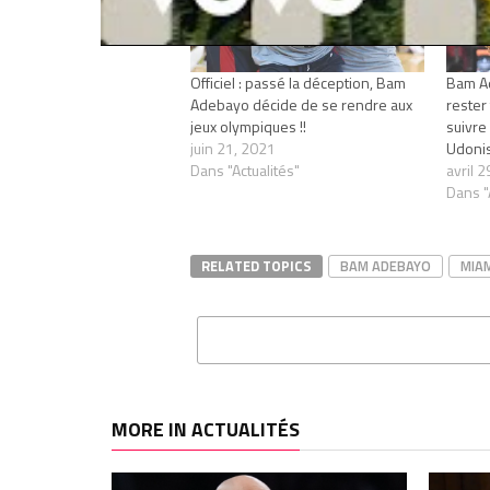
Officiel : passé la déception, Bam
Bam Ad
Adebayo décide de se rendre aux
rester 
jeux olympiques !!
suivre 
juin 21, 2021
Udonis
Dans "Actualités"
avril 
Dans "
RELATED TOPICS
BAM ADEBAYO
MIAM
MORE IN ACTUALITÉS