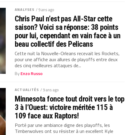
ANALYSES
/ 9 ans ago
Chris Paul n’est pas All-Star cette
saison? Voici sa réponse: 38 points
pour lui, cependant en vain face à un
beau collectif des Pelicans
Cette nuit la Nouvelle-Orleans recevait les Rockets,
pour une affiche aux allures de playoffs entre deux
des cinq meilleures attaques de...
By
Enzo Russo
ACTUALITÉS
/ 9 ans ago
Minnesota fonce tout droit vers le top
3 à l’Ouest: victoire méritée 115 à
109 face aux Raptors!
Porté par une ambiance digne des playoffs, les
Timberwolves ont su résister à un excellent Kyle