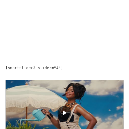
[smartslider3 slider="4"]