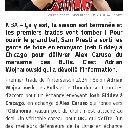
Source photo : Matt Krohn-USA TODAY Sports
NBA – Ça y est, la saison est terminée et
les premiers trades vont tomber ! Pour
ouvrir le grand bal, Sam Presti a sorti les
gants de boxe en envoyant Josh Giddey à
Chicago pour délivrer Alex Caruso du
marasme des Bulls. C’est Adrian
Wojnarowski qui a dévoilé l’information.
Premier trade de l’intersaison 2024 ! Selon
Adrian
Wojnarowski
, les
Bulls
et le
Thunder
sont tombés
d’accord pour un échange envoyant
Josh Giddey
à
Chicago,
en échange d’
Alex Caruso
qui fonce vers
l’
Oklahoma
. Aucun pick de draft n’est attaché au
deal. Un véritable cadeau pour
OKC
qui s’offre l’un
des meilleurs défenseurs de la Ligue en échange