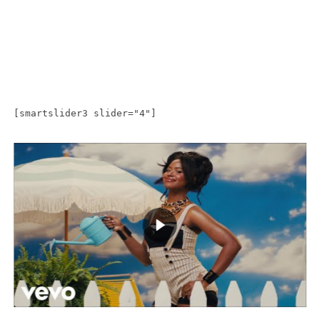
[smartslider3 slider="4"]