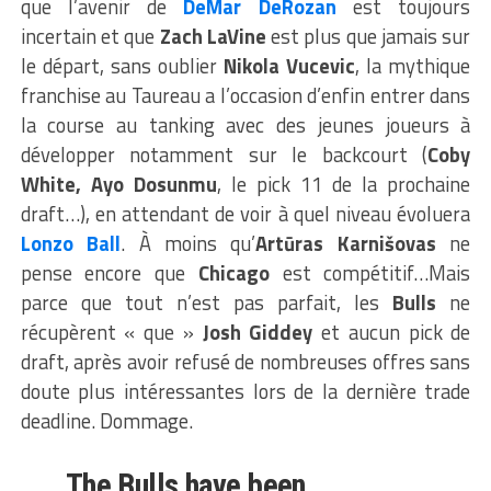
que l’avenir de
DeMar DeRozan
est toujours
incertain et que
Zach LaVine
est plus que jamais sur
le départ, sans oublier
Nikola Vucevic
, la mythique
franchise au Taureau a l’occasion d’enfin entrer dans
la course au tanking avec des jeunes joueurs à
développer notamment sur le backcourt (
Coby
White, Ayo Dosunmu
, le pick 11 de la prochaine
draft…), en attendant de voir à quel niveau évoluera
Lonzo Ball
. À moins qu’
Artūras Karnišovas
ne
pense encore que
Chicago
est compétitif…Mais
parce que tout n’est pas parfait, les
Bulls
ne
récupèrent « que »
Josh
Giddey
et aucun pick de
draft, après avoir refusé de nombreuses offres sans
doute plus intéressantes lors de la dernière trade
deadline. Dommage.
The Bulls have been