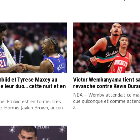
biid et Tyrese Maxey au
Victor Wembanyama tient s
e leur duo… cette nuit et en
revanche contre Kevin Dura
NBA – Wemby attendait ce mat
que quiconque et comme attend
el Embiid est en forme, très
a...
. Hormis Jaylen Brown, aucun...