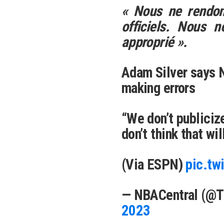
« Nous ne rendon
officiels. Nous 
approprié ».
Adam Silver says N
making errors
“We don’t publicize
don’t think that wil
(Via ESPN)
pic.tw
— NBACentral (@
2023