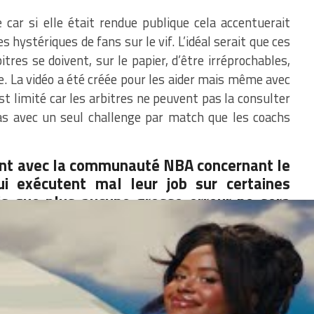
 car si elle était rendue publique cela accentuerait
s hystériques de fans sur le vif. L’idéal serait que ces
itres se doivent, sur le papier, d’être irréprochables,
e. La vidéo a été créée pour les aider mais même avec
st limité car les arbitres ne peuvent pas la consulter
as avec un seul challenge par match que les coachs
ent avec la communauté NBA concernant le
ui exécutent mal leur job sur certaines
is que plus aucune grosse erreur ne sera
 matchs importants dans des moments
t complètement utopique.