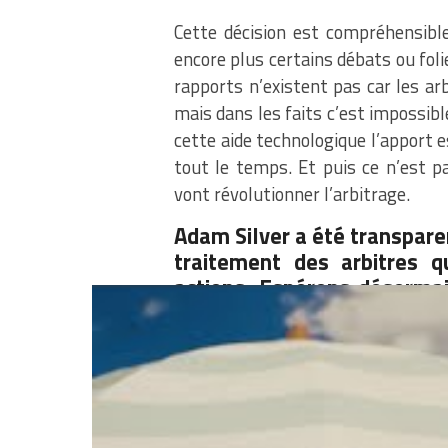
Cette décision est compréhensible
encore plus certains débats ou folie
rapports n’existent pas car les arb
mais dans les faits c’est impossibl
cette aide technologique l’apport e
tout le temps. Et puis ce n’est p
vont révolutionner l’arbitrage.
Adam Silver a été transpar
traitement des arbitres q
actions. Espérons désorma
commise surtout leur de
importants, bien que ce soi
Partager :