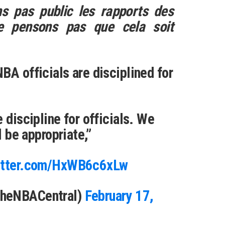
s pas public les rapports des
ne pensons pas que cela soit
BA officials are disciplined for
 discipline for officials. We
l be appropriate,”
itter.com/HxWB6c6xLw
TheNBACentral)
February 17,