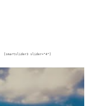
[smartslider3 slider="4"]