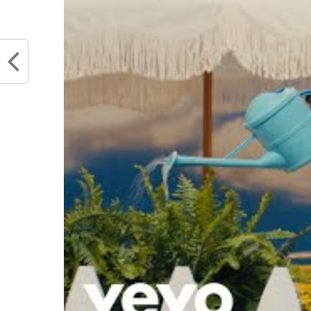
Articles similaires
L’arbitrage au féminin en NBA, un
Un sc
véritable périple : une évolution
rareme
constante pour casser les codes
: Jame
mai 5, 2021
les arb
Dans "Actualités"
décem
Dans "
RELATED TOPICS
ARBITRES
NBA