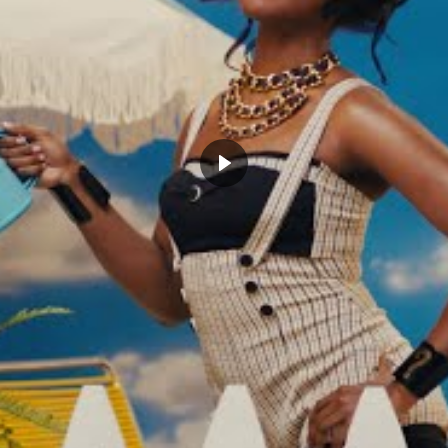
andale comme on en a
Les arbitres encore dans la
nt vu ces dernières années
tourmente : Damian Lilllard a en
s Harden réussit son dunk,
marre de se prendre des coups
itres lui refusent les 2 points
novembre 24, 2017
bre 4, 2019
Dans "Actualités"
Actualités"