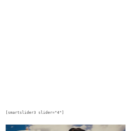
[smartslider3 slider="4"]