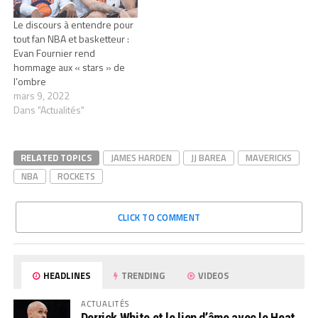
Le discours à entendre pour
tout fan NBA et basketteur :
Evan Fournier rend
hommage aux « stars » de
l’ombre
mars 9, 2022
Dans "Actualités"
RELATED TOPICS
JAMES HARDEN
JJ BAREA
MAVERICKS
NBA
ROCKETS
CLICK TO COMMENT
HEADLINES
TRENDING
VIDEOS
ACTUALITÉS
Derrick White et le lien d’âme avec le Heat