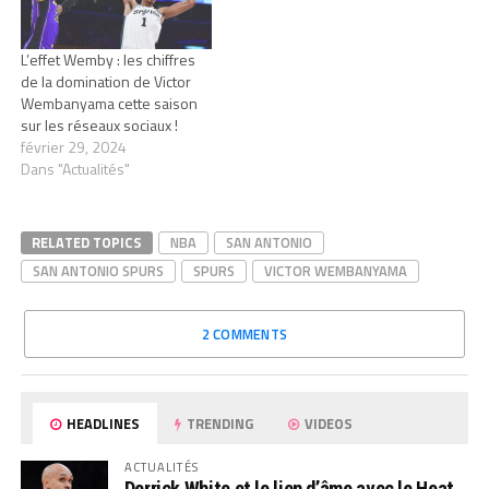
L’effet Wemby : les chiffres
de la domination de Victor
Wembanyama cette saison
sur les réseaux sociaux !
février 29, 2024
Dans "Actualités"
RELATED TOPICS
NBA
SAN ANTONIO
SAN ANTONIO SPURS
SPURS
VICTOR WEMBANYAMA
2 COMMENTS
HEADLINES
TRENDING
VIDEOS
ACTUALITÉS
Derrick White et le lien d’âme avec le Heat