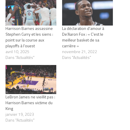
Harrison Barnes assassine
La déclaration d’amour à
Stephen Curry et les siens :
De’Aaron Fox : « C’est le
point sur la course aux
meilleur basket de sa
playoffs à l’ouest
carrière »
avril 10, 2025
novembre 21, 2022
Dans "Actualités"
Dans "Actualités"
LeBron James ne vieillit pas :
Harrison Barnes victime du
King
janvier 19, 2023
Dans "Actualités"