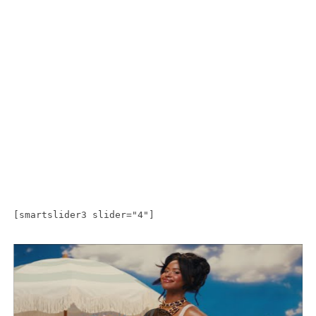
[smartslider3 slider="4"]