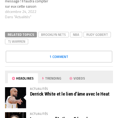
message ! Il faudra compter
sur eux cette saison
décembre 24, 2022
Dans "Actualités"
RELATED TOPICS
BROOKLYN NETS
NBA
RUDY GOBERT
TJ WARREN
1 COMMENT
HEADLINES
TRENDING
VIDEOS
ACTUALITÉS
Derrick White et le lien d’âme avec le Heat
ACTUALITÉS