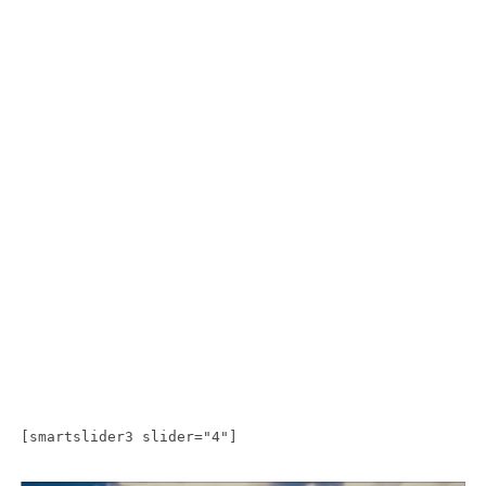
[smartslider3 slider="4"]