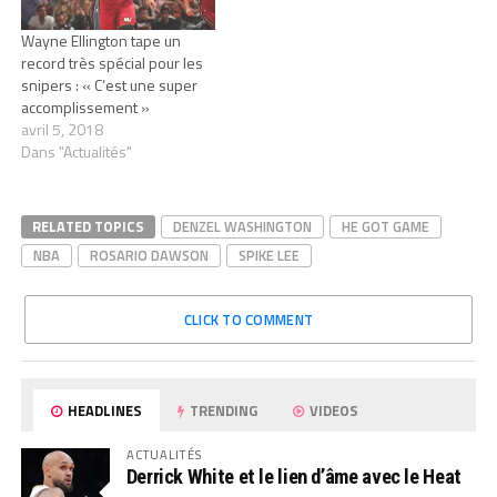
Wayne Ellington tape un
record très spécial pour les
snipers : « C’est une super
accomplissement »
avril 5, 2018
Dans "Actualités"
RELATED TOPICS
DENZEL WASHINGTON
HE GOT GAME
NBA
ROSARIO DAWSON
SPIKE LEE
CLICK TO COMMENT
HEADLINES
TRENDING
VIDEOS
ACTUALITÉS
Derrick White et le lien d’âme avec le Heat