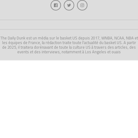
The Daily Dunk est un média sur le basket US depuis 2017, WNBA, NCAA, NBA et
les équipes de France, la rédaction traite toute l'actualité du basket US. A partir
de 2025, il traitera dorénavant de toute la culture US à travers des articles, des
events et des interviews, notamment à Los Angeles et ouais