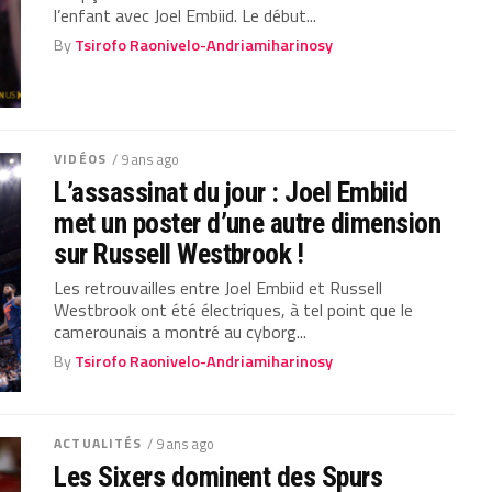
l’enfant avec Joel Embiid. Le début...
By
Tsirofo Raonivelo-Andriamiharinosy
VIDÉOS
/ 9 ans ago
L’assassinat du jour : Joel Embiid
met un poster d’une autre dimension
sur Russell Westbrook !
Les retrouvailles entre Joel Embiid et Russell
Westbrook ont été électriques, à tel point que le
camerounais a montré au cyborg...
By
Tsirofo Raonivelo-Andriamiharinosy
ACTUALITÉS
/ 9 ans ago
Les Sixers dominent des Spurs