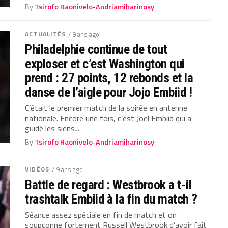
By
Tsirofo Raonivelo-Andriamiharinosy
ACTUALITÉS
/ 9 ans ago
Philadelphie continue de tout
exploser et c’est Washington qui
prend : 27 points, 12 rebonds et la
danse de l’aigle pour Jojo Embiid !
C’était le premier match de la soirée en antenne
nationale. Encore une fois, c’est Joel Embiid qui a
guidé les siens...
By
Tsirofo Raonivelo-Andriamiharinosy
VIDÉOS
/ 9 ans ago
Battle de regard : Westbrook a t-il
trashtalk Embiid à la fin du match ?
Séance assez spéciale en fin de match et on
soupçonne fortement Russell Westbrook d’avoir fait