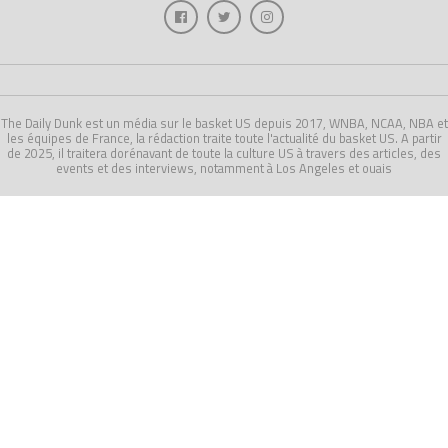
The Daily Dunk est un média sur le basket US depuis 2017, WNBA, NCAA, NBA et
les équipes de France, la rédaction traite toute l'actualité du basket US. A partir
de 2025, il traitera dorénavant de toute la culture US à travers des articles, des
events et des interviews, notamment à Los Angeles et ouais